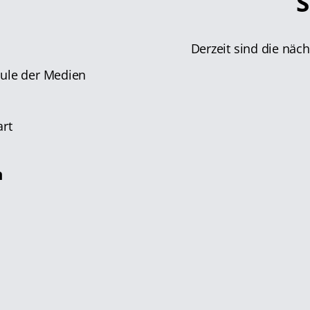
S
Derzeit sind die näc
hule der Medien
n
art
n