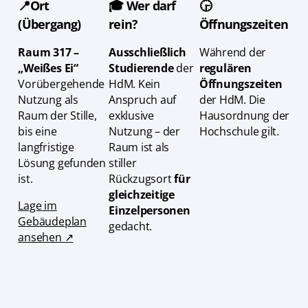
📍Ort
🎓 Wer darf
🕞
(Übergang)
rein?
Öffnungszeiten
Raum 317 –
Ausschließlich
Während der
„Weißes Ei“
Studierende
der
regulären
Vorübergehende
HdM. Kein
Öffnungszeiten
Nutzung als
Anspruch auf
der HdM. Die
Raum der Stille,
exklusive
Hausordnung der
bis eine
Nutzung – der
Hochschule gilt.
langfristige
Raum ist als
Lösung gefunden
stiller
ist.
Rückzugsort
für
gleichzeitige
Lage im
Einzelpersonen
Gebäudeplan
gedacht.
ansehen ↗