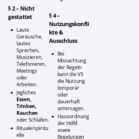
§ 2 – Nicht
§ 4 –
gestattet
Nutzungskonfli
Laute
kte &
Geräusche,
Ausschluss
lautes
Sprechen,
Bei
Musizieren,
Missachtung
Telefonieren,
der Regeln
Meetings
kann die VS
oder
die Nutzung
Arbeiten.
temporär
Jegliches
oder
Essen,
dauerhaft
Trinken,
untersagen.
Rauchen
Hausordnung
oder Schlafen.
der HdM
Rituale/spiritu
sowie
elle
Regelungen