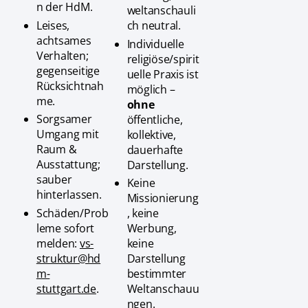
n der HdM.
weltanschauli
Leises,
ch neutral.
achtsames
Individuelle
Verhalten;
religiöse/spirit
gegenseitige
uelle Praxis ist
Rücksichtnah
möglich –
me.
ohne
Sorgsamer
öffentliche,
Umgang mit
kollektive,
Raum &
dauerhafte
Ausstattung;
Darstellung.
sauber
Keine
hinterlassen.
Missionierung
Schäden/Prob
, keine
leme sofort
Werbung,
melden:
vs-
keine
struktur@hd
Darstellung
m-
bestimmter
stuttgart.de
.
Weltanschauu
ngen.