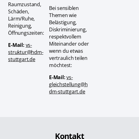
Raumzustand,
Bei sensiblen
Schäden,
Themen wie
Lärm/Ruhe,
Belästigung,
Reinigung,
Diskriminierung,
Öffnungszeiten:
respektvollem
Miteinander oder
E-Mail:
vs-
wenn du etwas
struktur@hdm-
vertraulich teilen
stuttgart.de
möchtest:
E-Mail:
vs-
gleichstellung@h
dm-stuttgart.de
Kontakt