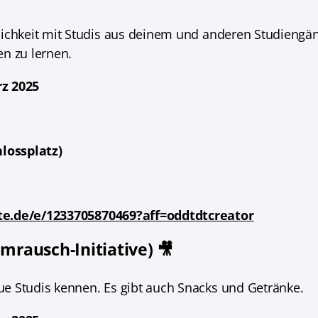
lichkeit mit Studis aus deinem und anderen Studiengä
n zu lernen.
rz 2025
hlossplatz)
te.de/e/1233705870469?aff=oddtdtcreator
lmrausch-Initiative) 🎥
e Studis kennen. Es gibt auch Snacks und Getränke.