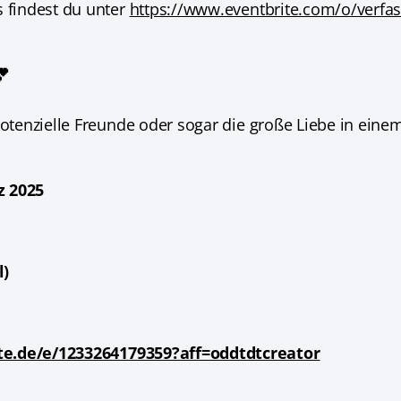
s findest du unter
https://www.eventbrite.com/o/verfas

potenzielle Freunde oder sogar die große Liebe in eine
z 2025
l)
te.de/e/1233264179359?aff=oddtdtcreator