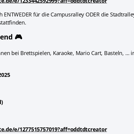
te.de/e/1233442592999?aff=oddtdtcreator
h ENTWEDER für die Campusralley ODER die Stadtralley
stattfinden.
bend 🎮
nen bei Brettspielen, Karaoke, Mario Cart, Basteln, … 
2025
l)
te.de/e/1277515757019?aff=oddtdtcreator