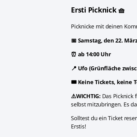
Ersti Picknick 🧺
Picknicke mit deinen Kom
📅 Samstag, den 22. Mär
⏰ ab 14:00 Uhr
📍 Ufo (Grünfläche zwis
🎟️ Keine Tickets, kein
⚠️WICHTIG:
Das Picknick f
selbst mitzubringen. Es da
Solltest du ein Ticket res
Erstis!