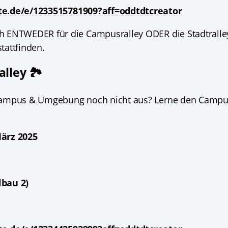
te.de/e/1233515781909?aff=oddtdtcreator
h ENTWEDER für die Campusralley ODER die Stadtralley
stattfinden.
lley 🏞️
Campus & Umgebung noch nicht aus? Lerne den Campu
März 2025
lbau 2)