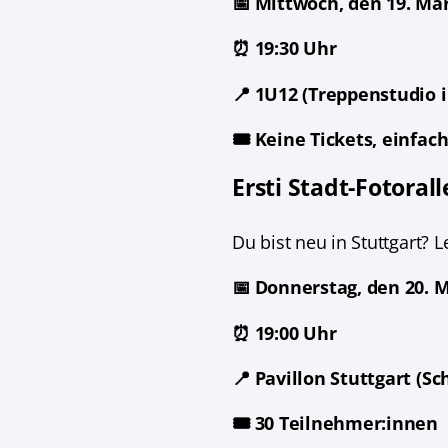
📅 Mittwoch, den 19. Mä
⏰ 19:30 Uhr
📍 1U12 (Treppenstudio
🎟️ Keine Tickets, einfa
Ersti Stadt-Fotorall
Du bist neu in Stuttgart?
📅 Donnerstag, den 20. 
⏰ 19:00 Uhr
📍 Pavillon Stuttgart (Sc
🎟️ 30 Teilnehmer:innen