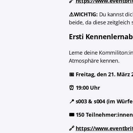
🔗
https://www.eventbri
⚠️WICHTIG:
Du kannst dic
beide, da diese zeitgleich 
Ersti Kennenlerna
Lerne deine Kommiliton:in
Atmosphäre kennen.
📅 Freitag, den 21. März 
⏰ 19:00 Uhr
📍 s003 & s004 (im Würfe
🎟️ 150 Teilnehmer:innen
🔗
https://www.eventbri