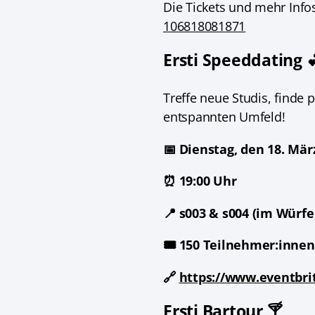
Die Tickets und mehr Info
106818081871
Ersti Speeddating 
Treffe neue Studis, finde 
entspannten Umfeld!
📅 Dienstag, den 18. Mär
⏰ 19:00 Uhr
📍 s003 & s004 (im Würfe
🎟️ 150 Teilnehmer:innen
🔗
https://www.eventbri
Ersti Bartour 🍸