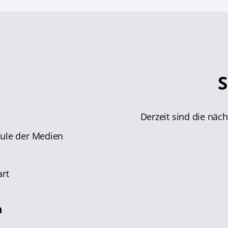
S
Derzeit sind die näc
hule der Medien
n
art
n