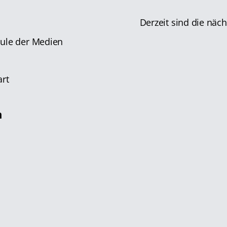
Derzeit sind die näc
hule der Medien
n
art
n