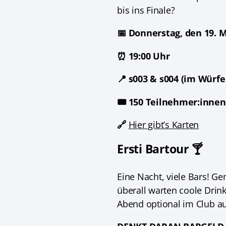
bis ins Finale?
📅 Donnerstag, den 19. 
⏰ 19:00 Uhr
📍 s003 & s004 (im Würfe
🎟️ 150 Teilnehmer:innen
🔗
Hier gibt’s Karten
Ersti Bartour 🍸
Eine Nacht, viele Bars! G
überall warten coole Drin
Abend optional im Club au