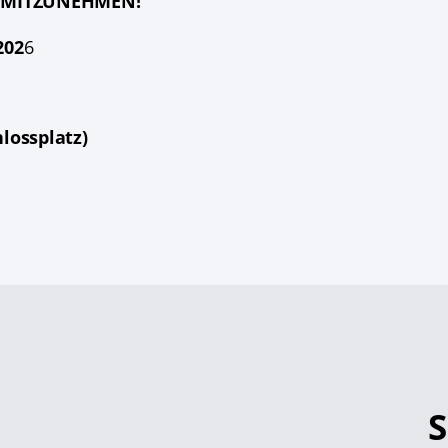
 MITZUNEHMEN!
202
6
hlossplatz)
S