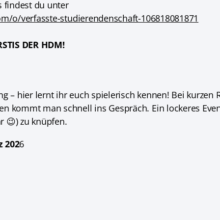
 findest du unter
om/o/verfasste-studierendenschaft-106818081871
RSTIS DER HDM!
g – hier lernt ihr euch spielerisch kennen! Bei kurzen
en kommt man schnell ins Gespräch. Ein lockeres Eve
 😉) zu knüpfen.
z 202
6