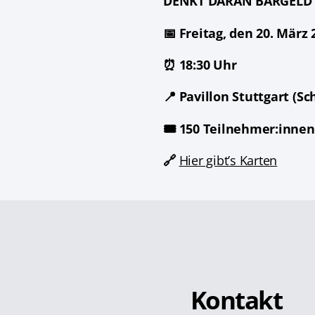
DENKT DARAN BARGELD
📅 Freitag, den 20. März 
⏰ 18:30 Uhr
📍 Pavillon Stuttgart (Sc
🎟️ 150 Teilnehmer:innen
🔗
Hier gibt’s Karten
Kontakt