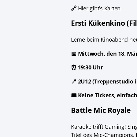
🔗
Hier gibt’s Karten
Ersti Kükenkino (Fi
Lerne beim Kinoabend neu
📅 Mittwoch, den 18. Mä
⏰ 19:30 Uhr
📍 2U12 (Treppenstudio
🎟️ Keine Tickets, einfa
Battle Mic Royale
Karaoke trifft Gaming! S
Titel des Mic-Champions. M