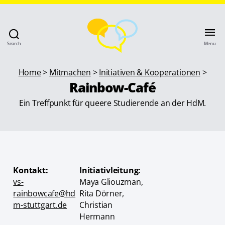
Search
Menu
Home
>
Mitmachen
>
Initiativen & Kooperationen
>
Rainbow-Café
Ein Treffpunkt für queere Studierende an der HdM.
Kontakt:
Initiativleitung:
vs-
Maya Gliouzman,
rainbowcafe@hd
Rita Dörner,
m-stuttgart.de
Christian
Hermann