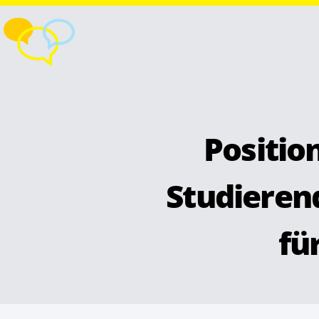
Positio
Studieren
fü