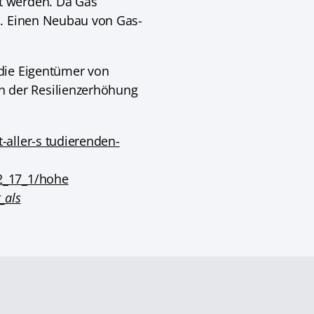
t werden. Da Gas
n. Einen Neubau von Gas-
 die Eigentümer von
 der Resilienzerhöhung
aller-s tudierenden-
2_17_1/hohe
_als