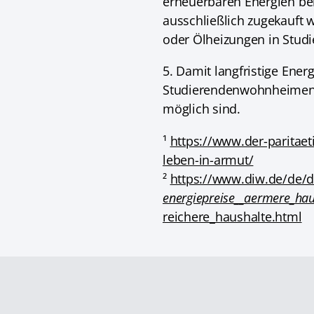
erneuerbaren Energien be
ausschließlich zugekauft 
oder Ölheizungen in Stud
5. Damit langfristige Ene
Studierendenwohnheimen 
möglich sind.
¹
https://www.der-paritae
leben-in-armut/
²
https://www.diw.de/de/
energiepreise__aermere_hau
reichere_haushalte.html