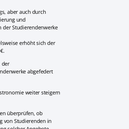
gs, aber auch durch
rierung und
en der Studierendenwerke
elsweise erhöht sich der
€.
n der
rendenwerke abgefedert
astronomie weiter steigern
en überprüfen, ob
g von Studierenden in
htung solcher Angebote