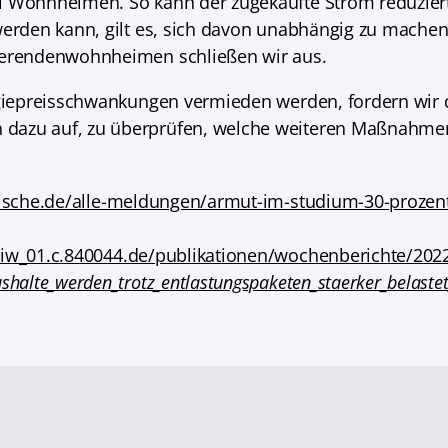
i Wohnheimen. So kann der zugekaufte Strom reduzier
werden kann, gilt es, sich davon unabhängig zu mache
ierendenwohnheimen schließen wir aus.
rgiepreisschwankungen vermieden werden, fordern wir
dazu auf, zu überprüfen, welche weiteren Maßnahmen
tische.de/alle-meldungen/armut-im-studium-30-prozent-
diw_01.c.840044.de/publikationen/wochenberichte/202
shalte_werden_trotz_entlastungspaketen_staerker_belastet