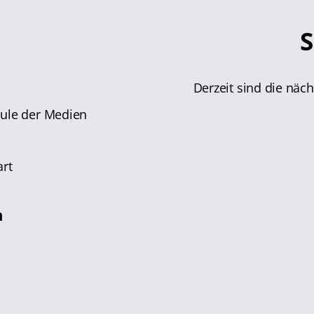
S
Derzeit sind die näc
hule der Medien
n
art
n