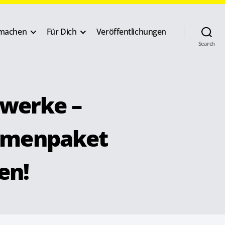
machen
Für Dich
Veröffentlichungen
Search
nwerke –
ahmenpaket
en!